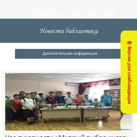
Межпоселенческая
центральная
Новости библиотеки
библиотека
Версия для слабовидящих
Кущевский район
Дополнительная информация