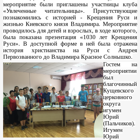
мероприятие были приглашены участницы клуба
«Увлеченные читательницы». Присутствующие
познакомились с историей - Крещения Руси и
жизнью Киевского князя Владимира. Мероприятие
проводилось для детей и взрослых, в ходе которого,
была показана презентация «1030 лет Крещения
Руси». В доступной форме в ней была отражена
история христианства на Руси с Андрея
Первозванного до Владимира Красное Солнышко.
Гостем на
мероприятии
был
благочинный
Кущевского
церковного
округа
игумен
Юрий
(Пальчиков).
Игумен
Юрий