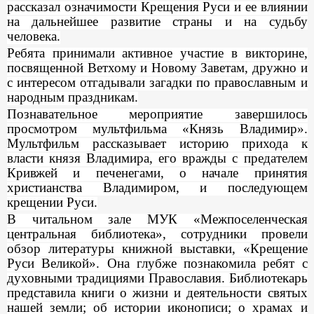
рассказал о
значимости Крещения Руси и ее влиянии
на дальнейшее развитие страны и на судьбу
человека.
Ребята принимали активное участие в викторине,
посвященной Ветхому и Новому Заветам, дружно и
с интересом отгадывали загадки по православным и
народным праздникам.
Познавательное мероприятие завершилось
просмотром мультфильма «Князь Владимир
».
Мультфильм рассказывает историю прихода к
власти князя Владимира, его вражды с предателем
Кривжей и печенегами, о начале принятия
христианства Владимиром, и последующем
крещении Руси.
В читальном зале МУК «Межпоселенческая
центральная библиотека», сотрудники провели
обзор литературы книжной выставки, «Крещение
Руси Великой». Она глубже познакомила ребят с
духовными традициями Православия. Библиотекарь
представила книги о жизни и деятельности святых
нашей земли; об истории иконописи; о храмах и