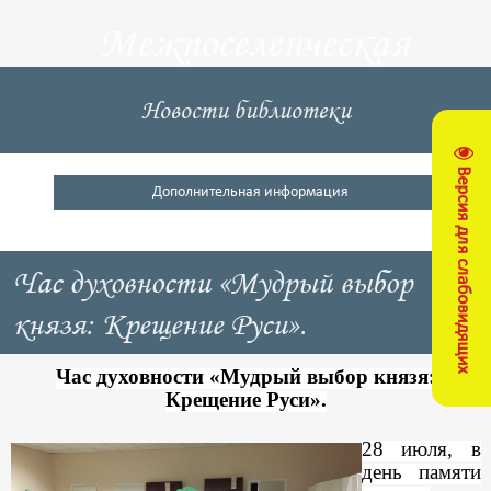
Межпоселенческая
центральная
Новости библиотеки
библиотека
Версия для слабовидящих
Кущевский район
Дополнительная информация
Час духовности «Мудрый выбор
князя: Крещение Руси».
Час духовности «Мудрый выбор князя:
Крещение Руси».
28 июля, в
день памяти