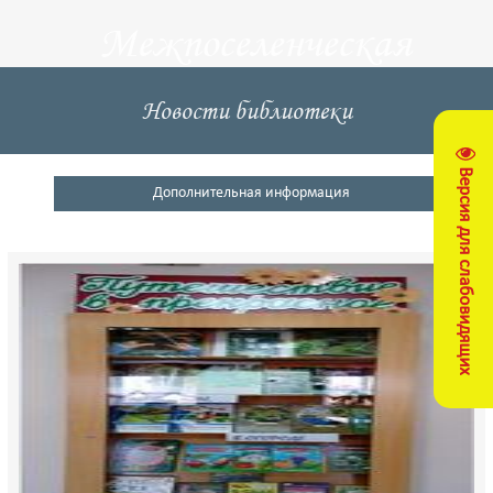
Межпоселенческая
центральная
Новости библиотеки
библиотека
Версия для слабовидящих
Кущевский район
Дополнительная информация