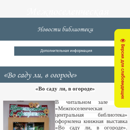
Межпоселенческая
центральная
Новости библиотеки
библиотека
Версия для слабовидящих
Кущевский район
Дополнительная информация
«Во саду ли, в огороде»
«Во саду ли, в огороде»
В читальном зале МУК
«Межпоселенческая
центральная библиотека»
оформлена книжная выставка
«Во саду ли, в огороде».