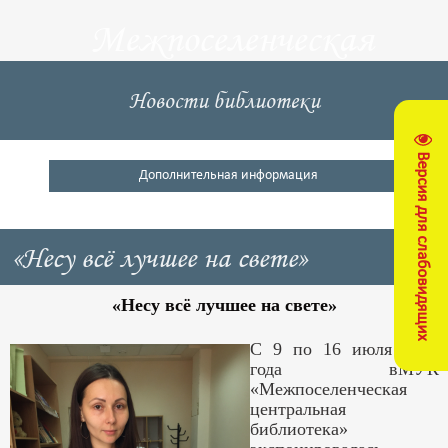
Межпоселенческая
центральная
Новости библиотеки
библиотека
Версия для слабовидящих
Кущевский район
Дополнительная информация
«Несу всё лучшее на свете»
«Несу всё лучшее на свете»
С 9 по 16 июля 2018
года вМУК
«Межпоселенческая
центральная
библиотека»