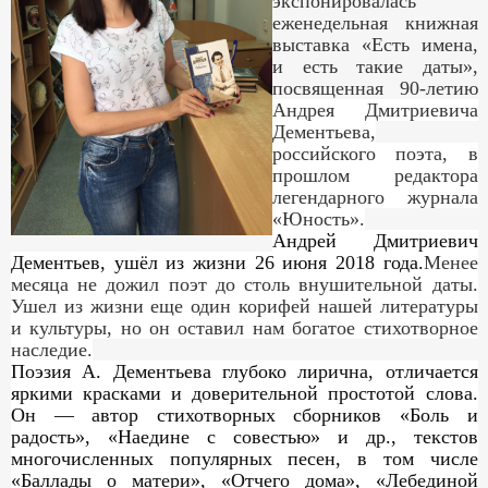
экспонировалась
еженедельная книжная
выставка «Есть имена,
и есть такие даты»,
посвященная 90-летию
Андрея Дмитриевича
Дементьева,
российского поэта, в
прошлом редактора
легендарного журнала
«Юность».
Андрей Дмитриевич
Дементьев, ушёл из жизни 26 июня 2018 года.
Менее
месяца не дожил поэт до столь внушительной даты.
Ушел из жизни еще один корифей нашей литературы
и культуры, но он оставил нам богатое стихотворное
наследие.
Поэзия А. Дементьева глубоко лирична, отличается
яркими красками и доверительной простотой слова.
Он — автор стихотворных сборников «Боль и
радость», «Наедине с совестью» и др., текстов
многочисленных популярных песен, в том числе
«Баллады о матери», «Отчего дома», «Лебединой