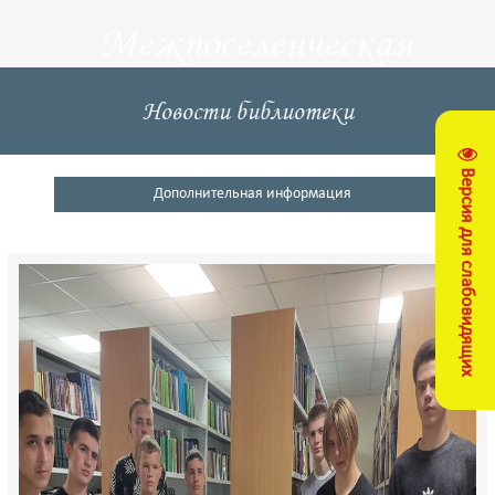
Межпоселенческая
центральная
Новости библиотеки
библиотека
Версия для слабовидящих
Кущевский район
Дополнительная информация