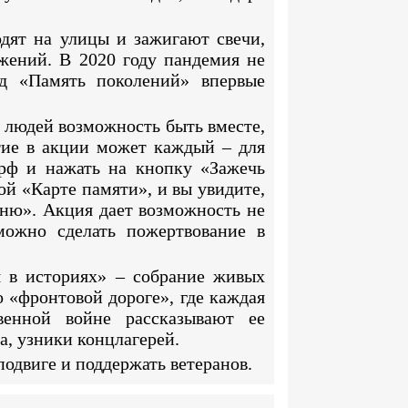
одят на улицы и зажигают свечи,
ажений. В 2020 году пандемия не
нд «Память поколений» впервые
 людей возможность быть вместе,
стие в акции может каждый – для
.рф и нажать на кнопку «Зажечь
ой «Карте памяти», и вы увидите,
мню». Акция дает возможность не
можно сделать пожертвование в
я в историях» – собрание живых
о «фронтовой дороге», где каждая
венной войне рассказывают ее
а, узники концлагерей.
подвиге и поддержать ветеранов.