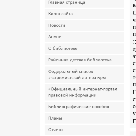
Главная страница
к
С
Карта сайта
ч
Новости
п
п
Анонс
Э
д
О библиотеке
э
Районная детская библиотека
с
с
Федеральный список
т
экстремистской литературы
п
«Официальный интернет-портал
Н
правовой информации
с
о
Библиографические пособия
у
Планы
П
Отчеты