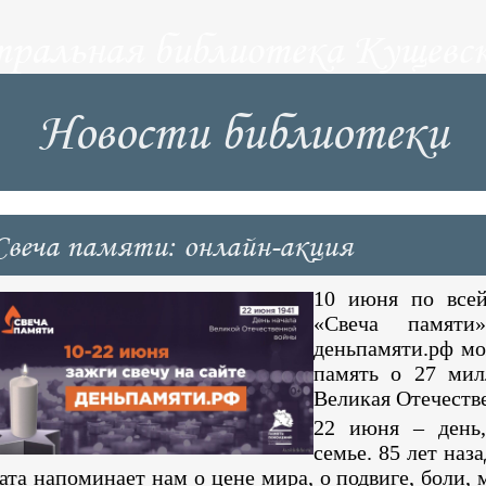
тральная библиотека Кущевск
Новости библиотеки
Свеча памяти: онлайн-акция
10 июня по всей
«Свеча памят
деньпамяти.рф мо
память о 27 мил
Великая Отечеств
22 июня – день,
семье. 85 лет наза
ата напоминает нам о цене мира, о подвиге, боли, 