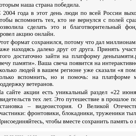
оторым наша страна победила.
 2004 года в этот день люди по всей России вых
тобы вспомнить тех, кто не вернулся с полей ср
озволила сделать это и благотворительный фо
ровел акцию онлайн.
тот формат сохранился, потому что дал миллионам
аже находясь далеко друг от друга. Принять уча
того достаточно зайти на платформу деньпамяти
вечу памяти». Ваша свеча появится на интерактивн
колько людей в вашем регионе уже сказали «я по
олько вспомнить, но и помочь: на платформе 
оддержку ветеранов.
а сайте акции есть уникальный раздел «22 июн
видетельств тех лет. Это путешествие в прошлое п
становка – видеоистория. О Великой Отечест
частники: фронтовики, блокадники, труженики тыл
рисоединяйтесь, чтобы вместе сохранить память о 