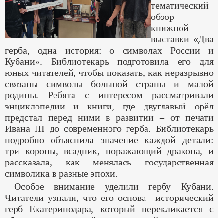
тематический
обзор
книжной
выставки «Два
герба, одна история: о символах России и
Кубани». Библиотекарь подготовила его для
юных читателей, чтобы показать, как неразрывно
связаны символы большой страны и малой
родины. Ребята с интересом рассматривали
энциклопедии и книги, где двуглавый орёл
предстал перед ними в развитии – от печати
Ивана III до современного герба. Библиотекарь
подробно объяснила значение каждой детали:
три короны, всадник, поражающий дракона, и
рассказала, как менялась государственная
символика в разные эпохи.
Особое внимание уделили гербу Кубани.
Читатели узнали, что его основа –исторический
герб Екатеринодара, который перекликается с