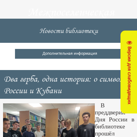
Межпоселенческая
центральная
Новости библиотеки
библиотека
Версия для слабовидящих
Кущевский район
Дополнительная информация
Два герба, одна история: о символах
России и Кубани
В
преддверии
Дня России в
библиотеке
прошёл