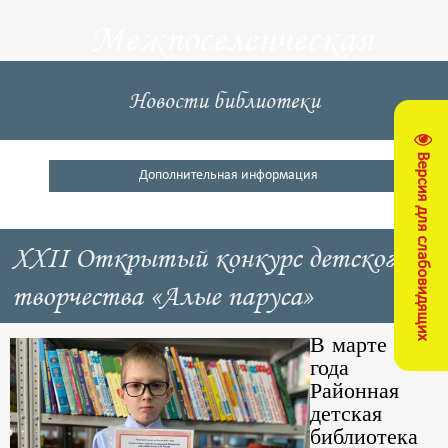
Межпоселенческая
центральная
Новости библиотеки
библиотека
Версия для слабовидящих
Кущевский район
Дополнительная информация
XXII Открытый конкурс детского
творчества «Алые паруса»
В марте 2026
года
Районная
детская
библиотека