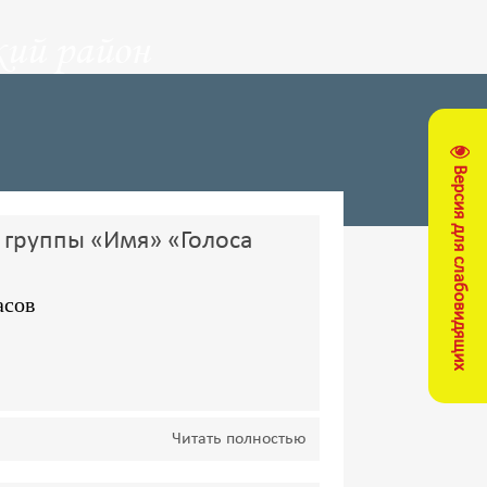
ий район
Версия для слабовидящих
 группы «Имя» «Голоса
асов
Читать полностью