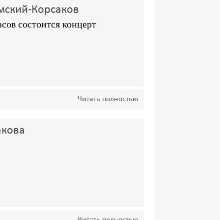
имский-Корсаков
часов состоится концерт
Читать полностью
акова