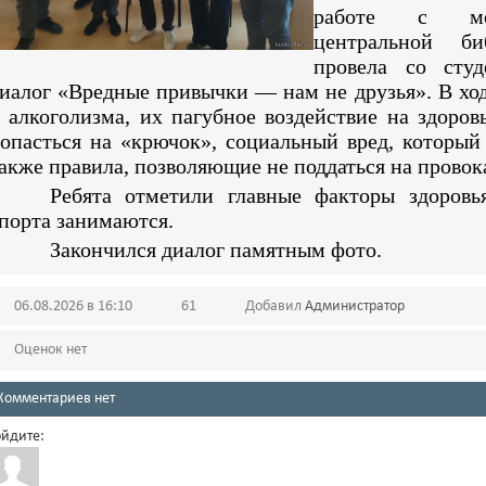
работе с мол
центральной б
провела со студ
иалог «Вредные привычки — нам не друзья». В ход
 алкоголизма, их пагубное воздействие на здоров
опасться на «крючок», социальный вред, который
акже правила, позволяющие не поддаться на провок
Ребята отметили главные факторы здоровь
порта занимаются.
Закончился диалог памятным фото.
06.08.2026 в 16:10
61
Добавил
Администратор
Оценок нет
Комментариев нет
йдите: