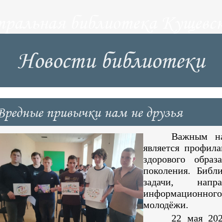
тральная библиотека Кущевск
Новости библиотеки
Вредные привычки нам не друзья
Важным на
является профил
здорового обра
поколения. Библ
задачи, напр
информационно
молодёжи.
22 мая 20