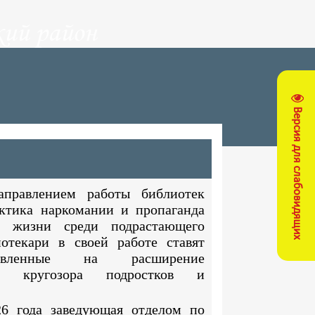
ий район
Версия для слабовидящих
правлением работы библиотек
актика наркомании и пропаганда
за жизни среди подрастающего
иотекари в своей работе ставят
авленные на расширение
го кругозора подростков и
26 года заведующая отделом по