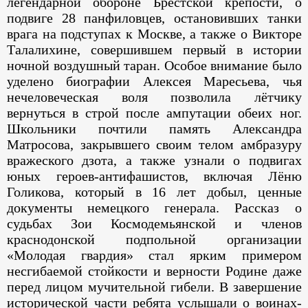
легендарной обороне Брестской крепости, о
подвиге 28 панфиловцев, остановивших танки
врага на подступах к Москве, а также о Викторе
Талалихине, совершившем первый в истории
ночной воздушный таран. Особое внимание было
уделено биографии Алексея Маресьева, чья
нечеловеческая воля позволила лётчику
вернуться в строй после ампутации обеих ног.
Школьники почтили память Александра
Матросова, закрывшего своим телом амбразуру
вражеского дзота, а также узнали о подвигах
юных героев-антифашистов, включая Лёню
Голикова, который в 16 лет добыл, ценные
документы немецкого генерала. Рассказ о
судьбах Зои Космодемьянской и членов
краснодонской подпольной организации
«Молодая гвардия» стал ярким примером
несгибаемой стойкости и верности Родине даже
перед лицом мучительной гибели. В завершение
исторической части ребята услышали о воинах-