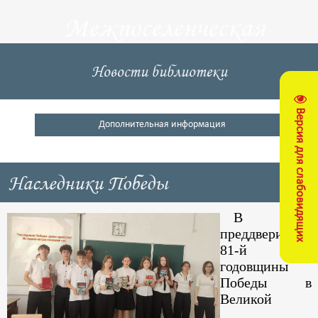
Межпоселенческая
центральная
Новости библиотеки
библиотека
Версия для слабовидящих
Кущевский район
Дополнительная информация
Наследники Победы
В
преддверии
81-й
годовщины
Победы в
Великой