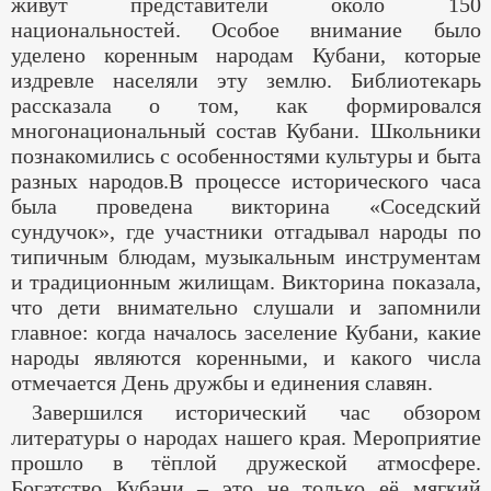
живут представители около 150
национальностей. Особое внимание было
уделено коренным народам Кубани, которые
издревле населяли эту землю. Библиотекарь
рассказала о том, как формировался
многонациональный состав Кубани. Школьники
познакомились с особенностями культуры и быта
разных народов.В процессе исторического часа
была проведена викторина «Соседский
сундучок», где участники отгадывал народы по
типичным блюдам, музыкальным инструментам
и традиционным жилищам. Викторина показала,
что дети внимательно слушали и запомнили
главное: когда началось заселение Кубани, какие
народы являются коренными, и какого числа
отмечается День дружбы и единения славян.
Завершился исторический час обзором
литературы о народах нашего края. Мероприятие
прошло в тёплой дружеской атмосфере.
Богатство Кубани – это не только её мягкий