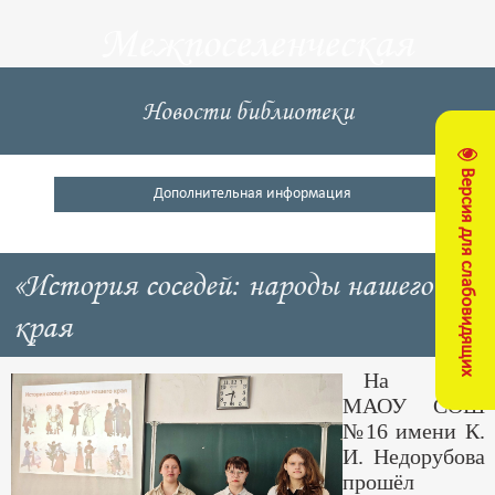
Межпоселенческая
центральная
Новости библиотеки
библиотека
Версия для слабовидящих
Кущевский район
Дополнительная информация
«История соседей: народы нашего
края
На базе
МАОУ СОШ
№16 имени К.
И. Недорубова
прошёл