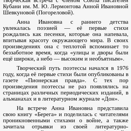
творческая встреча с членом Союза писателей
Кубани им. М. Ю. Лермонтова Анной Ивановной
Шевкуновой (Погореловой).
Анна Ивановна с раннего детства
увлекалась поэзией — её первые стихи
рождались как песенки, которые она напевала,
впитывая красоту окружающего мира. В своих
произведениях она с теплотой вспоминает то
беззаботное время, когда «улицы и дворы были
ещё широки, а небо — высоким и необъятным».
Творческий путь поэтессы начался в 1976
году, когда её первые стихи были опубликованы в
газете «Пионерская правда». С тех пор
произведения поэтессы не раз появлялись на
страницах различных периодических изданий, в
альманахах и в литературном журнале «Дон».
На встрече Анна Ивановна представила
свою книгу «Берега» и поделилась с читателями
проникновенными стихами о войне, а также
зачитала отрывки из своей литературно-