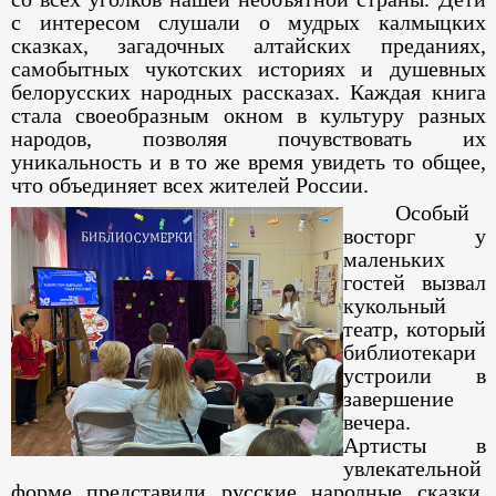
с интересом слушали о мудрых калмыцких
сказках, загадочных алтайских преданиях,
самобытных чукотских историях и душевных
белорусских народных рассказах. Каждая книга
стала своеобразным окном в культуру разных
народов, позволяя почувствовать их
уникальность и в то же время увидеть то общее,
что объединяет всех жителей России.
​​​​​​​Особый
восторг у
маленьких
гостей вызвал
кукольный
театр, который
библиотекари
устроили в
завершение
вечера.
Артисты в
увлекательной
форме представили русские народные сказки,