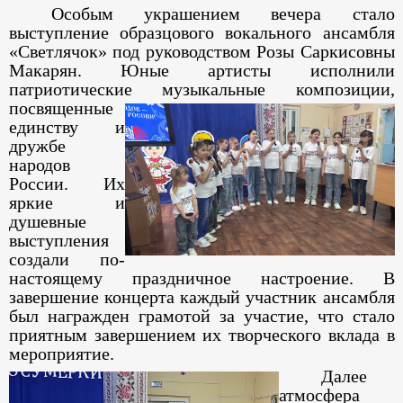
Особым украшением вечера стало
выступление образцового вокального ансамбля
«Светлячок» под руководством Розы Саркисовны
Макарян. Юные артисты исполнили
патриотические музыкальные
композиции,
посвященные
единству и
дружбе
народов
России. Их
яркие и
душевные
выступления
создали по-
настоящему праздничное настроение. В
завершение концерта каждый участник ансамбля
был награжден грамотой за участие, что стало
приятным завершением их творческого вклада в
мероприятие.
Далее
атмосфера