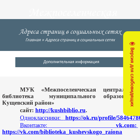
Межпоселенческая
центральная
Адреса страниц в социальных сетях
библиотека
Главная
»
Адреса страниц в социальных сетях
Версия для слабовидящих
Кущевский район
Дополнительная информация
МУК «Межпоселенческая центральная
библиотека муниципального образования
Кущевский район»
сайт:
http
://
kushbiblio
.
ru
.
Одноклассники:
https://ok.ru/profile/584647
Вконтакте:
vk.com:
https://vk.com/biblioteka_kushevskogo_raiona