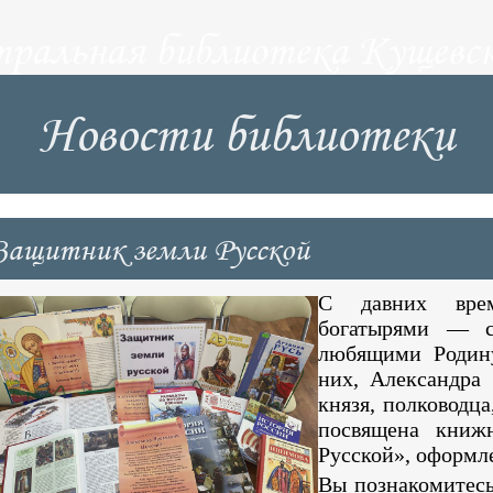
тральная библиотека Кущевск
Новости библиотеки
Защитник земли Русской
С давних врем
богатырями — с
любящими Родину
них, Александра 
князя, полководца
посвящена книж
Русской», оформле
Вы познакомитесь