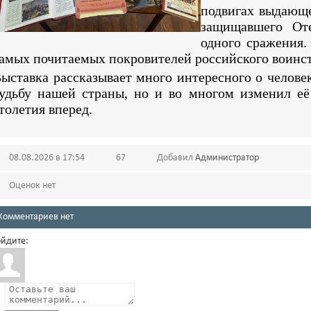
подвигах выдающе
защищавшего От
одного сражения.
амых почитаемых покровителей российского воинст
ыставка рассказывает много интересного о челове
удьбу нашей страны, но и во многом изменил её
толетия вперед.
08.08.2026 в 17:54
67
Добавил
Администратор
Оценок нет
Комментариев нет
йдите: