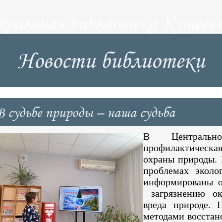
тральная библиотека Кущевск
Новости библиотеки
В судьбе природы – наша судьба
В Центрально
профилактическ
охраны природы. 
проблемах эколо
информированы о
загрязнению ок
вреда природе. 
методами восстан