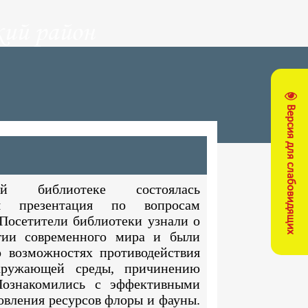
ий район
Версия для слабовидящих
й библиотеке состоялась
ая презентация по вопросам
Посетители библиотеки узнали о
гии современного мира и были
 возможностях противодействия
ружающей среды, причинению
Познакомились с эффективными
овления ресурсов флоры и фауны.