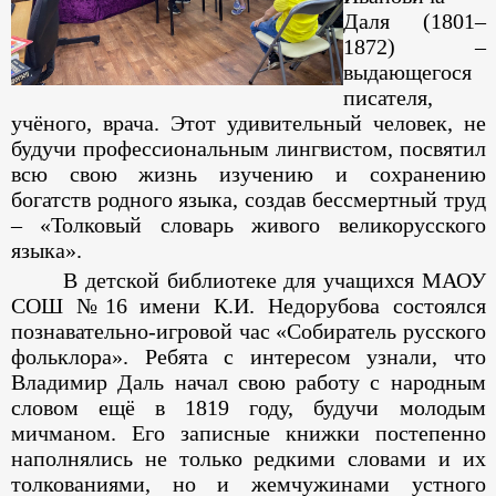
Даля (1801–
1872) –
выдающегося
писателя,
учёного, врача. Этот удивительный человек, не
будучи профессиональным лингвистом, посвятил
всю свою жизнь изучению и сохранению
богатств родного языка, создав бессмертный труд
– «Толковый словарь живого великорусского
языка».
В детской библиотеке для учащихся МАОУ
СОШ №16 имени К.И. Недорубова состоялся
познавательно-игровой час «Собиратель русского
фольклора». Ребята с интересом узнали, что
Владимир Даль начал свою работу с народным
словом ещё в 1819 году, будучи молодым
мичманом. Его записные книжки постепенно
наполнялись не только редкими словами и их
толкованиями, но и жемчужинами устного