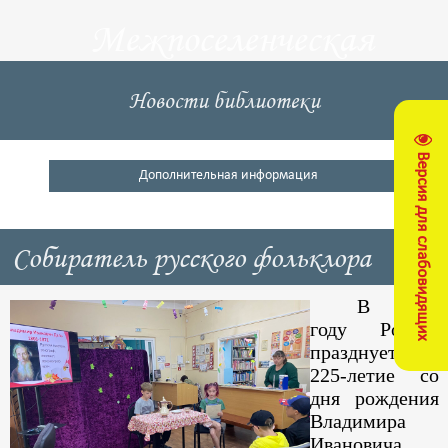
Межпоселенческая
центральная
Новости библиотеки
библиотека
Версия для слабовидящих
Кущевский район
Дополнительная информация
Собиратель русского фольклора
В 2026
году Россия
празднует
225-летие со
дня рождения
Владимира
Ивановича