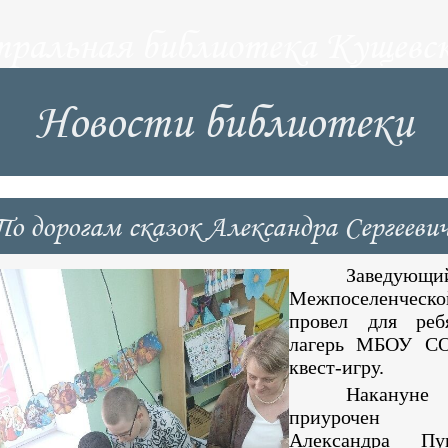
тральная библиотека Кущевск
Новости библиотеки
По дорогам сказок Александра Сергеев
Заведующий
Межпоселенчес
провел для реб
лагерь МБОУ С
квест-игру.
Накануне 
приуроче
Александра П