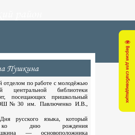
ий район
Версия для слабовидящих
ича Пушкина
 отделом по работе с молодёжью
кой центральной библиотеки
ят, посещающих пришкольный
ОШ№30 им. Павлюченко И.В.,
Дня русского языка, который
н ко дню рождения
ушкина — основоположника