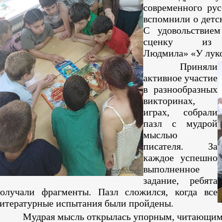
современного рус
вспомнили о детс
С удовольствием
сценку и
Людмила» «У луко
Приняли
активное участие
в разнообразных
викторинах,
играх, собрали
пазл с мудрой
мыслью
писателя. За
каждое успешно
выполненное
задание, ребята
олучали фрагменты. Пазл сложился, когда все
итературные испытания были пройдены.
Мудрая мысль открылась упорным, читающим