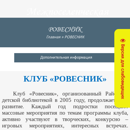
Межпоселенческая
центральная
РОВЕСНИК
библиотека
Главная
»
РОВЕСНИК
Версия для слабовидящих
Кущевский район
Дополнительная информация
КЛУБ «РОВЕСНИК»
Клуб «Ровесник», организованный Районной
детской библиотекой в 2005 году, продолжает своё
развитие. Каждый год подростки посещают
массовые мероприятия по темам программы клуба,
активно участвуют в творческих, конкурсно –
игровых мероприятиях, интересных встречах.