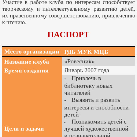
Участие в работе клуба по интересам способствует
творческому и интеллектуальному развитию детей,
их нравственному совершенствованию, привлечению
к чтению.
ПАСПОРТ
Место организации
РДБ МУК МЦБ
«Ровесник»
Название клуба
Январь 2007 года
Время создания
Привлечь в
-
библиотеку новых
читателей
Выявить и развить
-
интересы и способности
детей
Познакомить детей с
-
Цели и задачи
лучшей художественной
и познавательной