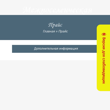
Межпоселенческая
центральная
Прайс
библиотека
Главная
»
Прайс
Версия для слабовидящих
Кущевский район
Дополнительная информация