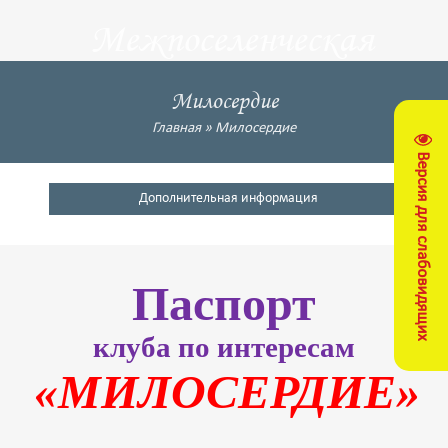
Межпоселенческая
центральная
Милосердие
библиотека
Главная
»
Милосердие
Версия для слабовидящих
Кущевский район
Дополнительная информация
Паспорт
клуба по интересам
«МИЛОСЕРДИЕ»