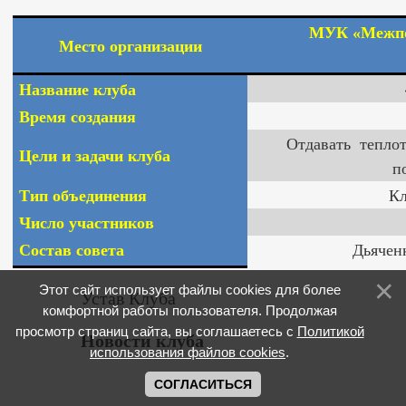
МУК «Межпо
Место организации
Название клуба
Время создания
Отдавать теплот
Цели и задачи клуба
п
Тип объединения
Кл
Число участников
Состав совета
Дьяченк
Этот сайт использует файлы cookies для более
Устав Клуба
комфортной работы пользователя. Продолжая
просмотр страниц сайта, вы соглашаетесь с
Политикой
Новости клуба
использования файлов cookies
.
СОГЛАСИТЬСЯ