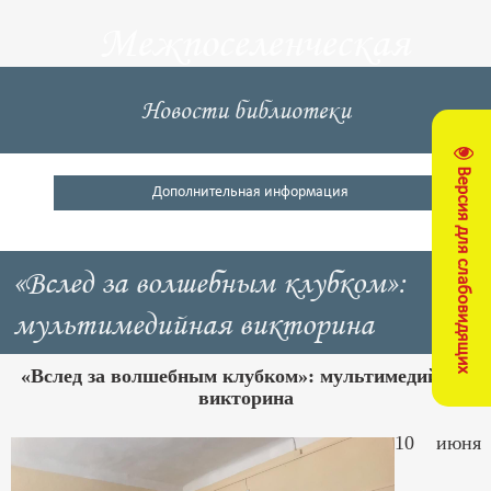
Межпоселенческая
центральная
Новости библиотеки
библиотека
Версия для слабовидящих
Кущевский район
Дополнительная информация
«Вслед за волшебным клубком»:
мультимедийная викторина
«Вслед за волшебным клубком»: мультимедийная
викторина
10 июня