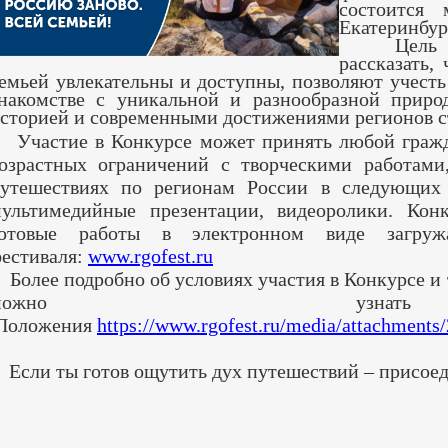
состоится
Екатеринбур
Цель меж
рассказать,
емьей увлекательны и доступны, позволяют учест
накомстве с уникальной и разнообразной природ
сторией и современными достижениями регионов с
частие в Конкурсе может принять любой гражд
озрастных ограничений с творческими работам
утешествиях по регионам России в следующих 
ультимедийные презентации, видеоролики. Конк
готовые работы в электронном виде загру
естиваля:
www.rgofest.ru
олее подробно об условиях участия в Конкурсе и 
можно узн
Положения
https://www.rgofest.ru/media/attachments
сли ты готов ощутить дух путешествий – присоед