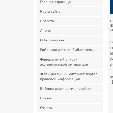
Главная страница
Карта сайта
с
Новости
з
и
Анонс
У
О библиотеке
в
п
Районная детская библиотека
м
Федеральный список
ф
экстремистской литературы
Б
«Официальный интернет-портал
правовой информации
Библиографические пособия
Е
Планы
Отчеты