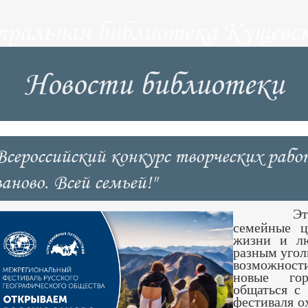
тральная библиотека Кущевск
Новости библиотеки
Всероссийский конкурс творческих раб
заново. Всей семьей!"
Это
семейные ц
жизни и лю
разным угол
возможност
новые гор
общаться с
фестиваля о