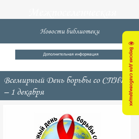
Межпоселенческая
центральная
Новости библиотеки
библиотека
Версия для слабовидящих
Кущевский район
Дополнительная информация
Всемирный День борьбы со СПИДом
– 1 декабря