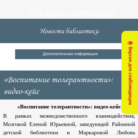
Межпоселенческая
центральная
Новости библиотеки
библиотека
Версия для слабовидящих
Кущевский район
Дополнительная информация
«Воспитание толерантности»:
видео-кейс
«Воспитание толерантности»: видео-кейс
В рамках межведомственного взаимодействия,
Мозговой Еленой Юрьевной, заведующей Районной
детской библиотеки и Маркаровой Любовь