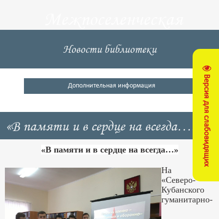
Межпоселенческая
центральная
Новости библиотеки
библиотека
Версия для слабовидящих
Кущевский район
Дополнительная информация
«В памяти и в сердце на всегда…»
«В памяти и в сердце на всегда…»
На базе
«Северо-
Кубанского
гуманитарно-