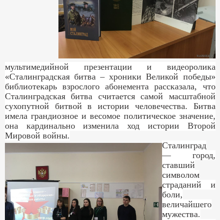
мультимедийной презентации и видеоролика
«Сталинградская битва – хроники Великой победы»
библиотекарь взрослого абонемента рассказала, что
Сталинградская битва считается самой масштабной
сухопутной битвой в истории человечества. Битва
имела грандиозное и весомое политическое значение,
она кардинально изменила ход истории Второй
Мировой войны.
Сталинград
— город,
ставший
символом
страданий и
боли,
величайшего
мужества.