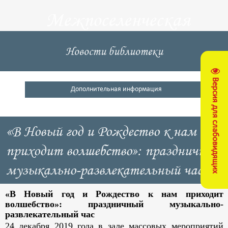
Межпоселенческая
центральная
Новости библиотеки
библиотека
Версия для слабовидящих
Кущевский район
Дополнительная информация
«В Новый год и Рождество к нам
приходит волшебство»: праздничный
музыкально-развлекательный час
«В Новый год и Рождество к нам приходит
волшебство»: праздничный музыкально-
развлекательный час
24 декабря 2019 года в зале массовых мероприятий