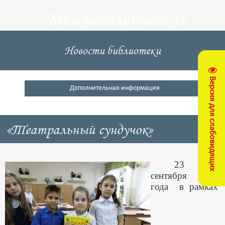
Межпоселенческая
центральная
Новости библиотеки
библиотека
Версия для слабовидящих
Кущевский район
Дополнительная информация
«Театральный сундучок»
23
сентября 2022
года в рамках