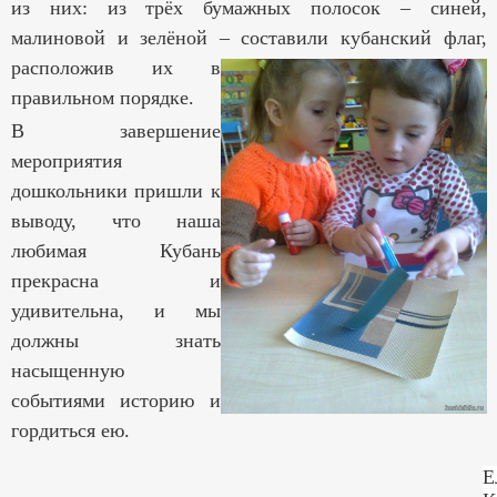
из них: из трёх бумажных полосок – синей,
малиновой и зелёной – составили кубанский флаг,
расположив их в
правильном порядке.
В завершение
мероприятия
дошкольники пришли к
выводу, что наша
любимая Кубань
прекрасна и
удивительна, и мы
должны знать
насыщенную
событиями историю и
гордиться ею.
Е