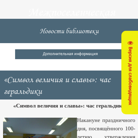
Межпоселенческая
центральная
Новости библиотеки
библиотека
Версия для слабовидящих
Кущевский район
Дополнительная информация
«Символ величия и славы»: час
геральдики
«Символ величия и славы»: час геральдики
Накануне праздничного
дня, посвящённого 100-
летию утверждения