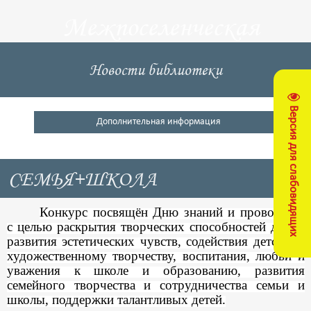
Межпоселенческая
центральная
Новости библиотеки
библиотека
Версия для слабовидящих
Кущевский район
Дополнительная информация
СЕМЬЯ+ШКОЛА
Конкурс посвящён Дню знаний и проводится
с целью раскрытия творческих способностей детей,
развития эстетических чувств, содействия детскому
художественному творчеству, воспитания, любви и
уважения к школе и образованию, развития
семейного творчества и сотрудничества семьи и
школы, поддержки талантливых детей.