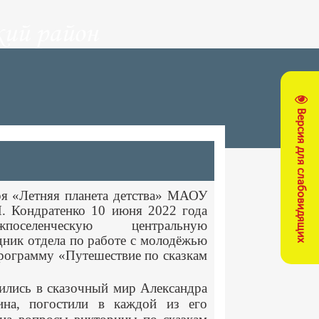
ий район
Версия для слабовидящих
ря «Летняя планета детства» МАОУ
 Кондратенко 10 июня 2022 года
оселенческую центральную
дник отдела по работе с молодёжью
рограмму «Путешествие по сказкам
ились в сказочный мир Александра
ина, погостили в каждой из его