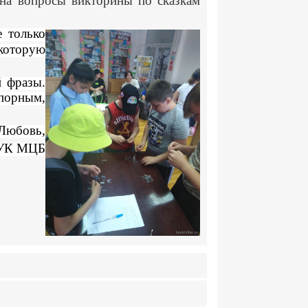
 на вопросы викторины по сказкам
е только
 которую
й фразы.
порным,
Любовь,
 МУК МЦБ