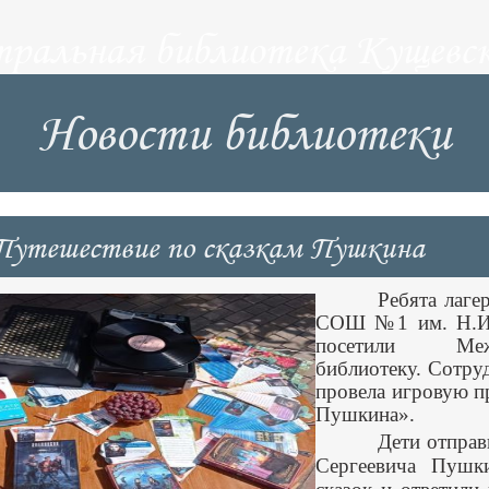
тральная библиотека Кущевск
Новости библиотеки
Путешествие по сказкам Пушкина
Ребята лаге
СОШ №1 им. Н.И.
посетили Межп
библиотеку. Сотру
провела игровую п
Пушкина».
Дети отправ
Сергеевича Пушк