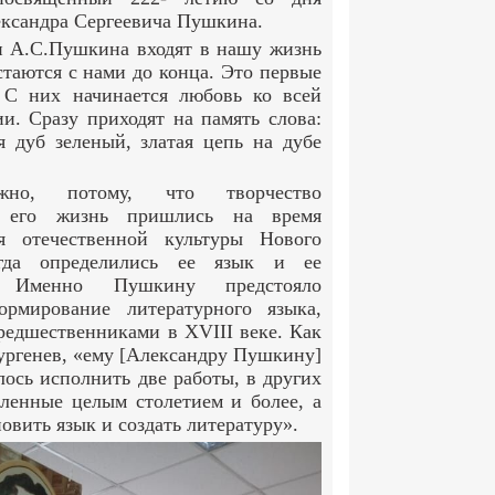
ксандра Сергеевича Пушкина.
и А.С.Пушкина входят в нашу жизнь
стаются с нами до конца. Это первые
 С них начинается любовь ко всей
ии. Сразу приходят на память слова:
 дуб зеленый, златая цепь на дубе
ожно, потому, что творчество
его жизнь пришлись на время
я отечественной культуры Нового
огда определились ее язык и ее
. Именно Пушкину предстояло
ормирование литературного языка,
предшественниками в XVIII веке. Как
ургенев, «ему [Александру Пушкину]
ось исполнить две работы, в других
еленные целым столетием и более, а
овить язык и создать литературу».