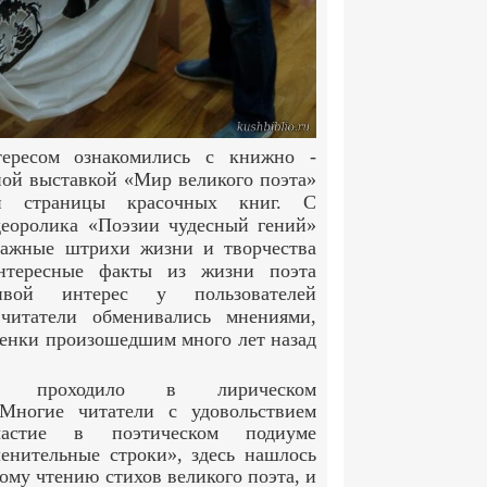
ересом ознакомились с книжно -
ой выставкой «Мир великого поэта»
и страницы красочных книг. С
еоролика «Поэзии чудесный гений»
важные штрихи жизни и творчества
нтересные факты из жизни поэта
вой интерес у пользователей
 читатели обменивались мнениями,
ценки произошедшим много лет назад
ие проходило в лирическом
 Многие читатели с удовольствием
астие в поэтическом подиуме
енительные строки», здесь нашлось
ому чтению стихов великого поэта, и