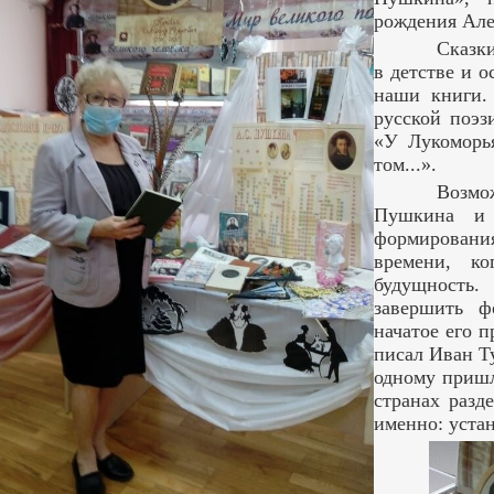
рождения Але
Сказк
в детстве и о
наши книги.
русской поэз
«У Лукоморья
том...».
Возм
Пушкина и 
формировани
времени, к
будущность
завершить ф
начатое его 
писал Иван Т
одному пришл
странах разд
именно: устан