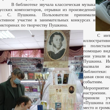
В библиотеке звучала классическая музыка
усских композиторов, отрывки из произведений
. С. Пушкина. Пользователи принимали
ктивное участие в занимательных конкурсах и
икторинах по творчеству Пушкина.
С инт
иллюстративн
и полистал
помощью вид
они узнали 
Пушкина. И
вызвали жи
библиотеки:
давая свои о
событиям.
Мероприят
настроении.
приняли уч
«Пушкина пл
место и громк