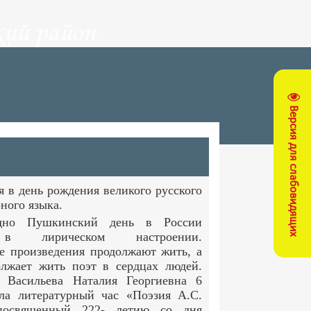
ий район
Версия для слабовидящих
 в день рождения великого русского
рного языка.
дно Пушкинский день в России
 в лирическом настроении.
е произведения продолжают жить, а
олжает жить поэт в сердцах людей.
ь Васильева Наталия Георгиевна 6
а литературный час «Поэзия А.С.
посвященный 222- летию со дня