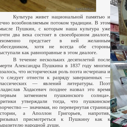
Культура живет национальной памятью и
ечно возобновляемым потоком традиции. В этом
мысле Пушкин, с которым наша культура уже
очти два века состоит в своеобразном диалоге,
неизменно предстает в ней желанным
обеседником, хотя не всегда обе стороны
ыступали как равноправные в этом диалоге.
В течение нескольких десятилетий после
мерти Александра Пушкина в 1837 году многим
азалось, что историческая роль поэта исчерпана и
го следует отнести к разряду завершенных —
лассических — явлений литературы. Поэт
ладислав Ходасевич позднее назвал это время
первым затмением пушкинского солнца».
ритики утверждали тогда, что пушкинское
ворчество — значимая, но перевернутая страница
стории, а Аполлон Григорьев, напротив,
ризывал присмотреться к Пушкину как к
ыразителю народной души.