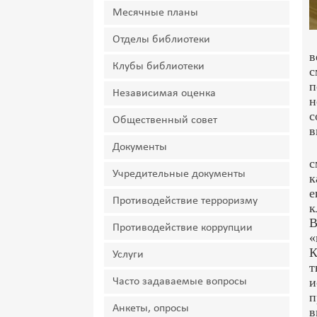
Месячные планы
Отделы библиотеки
в
Клубы библиотеки
с
п
Независимая оценка
с
Общественный совет
в
Документы
с
Учредительные документы
к
е
Противодействие терроризму
к
В
Противодействие коррупции
«
К
Услуги
т
и
Часто задаваемые вопросы
п
Анкеты, опросы
в