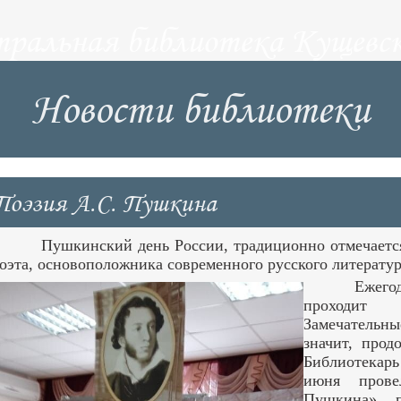
тральная библиотека Кущевск
Новости библиотеки
Поэзия А.С. Пушкина
Пушкинский день России, традиционно отмечается
оэта, основоположника современного русского литерату
Ежего
проходит
Замечательны
значит, прод
Библиотекар
июня провел
Пушкина», 