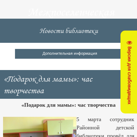
Межпоселенческая
центральная
Новости библиотеки
библиотека
Версия для слабовидящих
Кущевский район
Дополнительная информация
«Подарок для мамы»: час
творчества
«Подарок для мамы»: час творчества
5 марта сотрудник
Районной детской
библиотеки провёл для