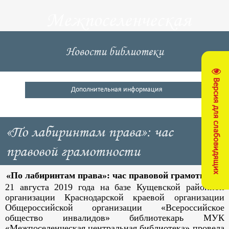
Межпоселенческая
центральная
Новости библиотеки
библиотека
Версия для слабовидящих
Кущевский район
Дополнительная информация
«По лабиринтам права»: час
правовой грамотности
«По лабиринтам права»: час правовой грамотности
21 августа 2019 года на базе Кущевской районной
организации Краснодарской краевой организации
Общероссийской организации «Всероссийское
общество инвалидов» библиотекарь МУК
«Межпоселенческая центральная библиотека» провела