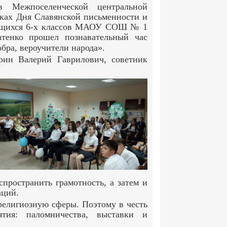
 Межпоселенческой центральной
мках Дня Славянской письменности и
чащихся 6-х классов МАОУ СОШ № 1
тенко
прошел познавательный час
бра, вероучители народа».
рин Валерий Гаврилович, советник
спространить грамотность, а затем и
аций.
религиозную сферы. Поэтому в честь
ятия: паломничества, выставки и