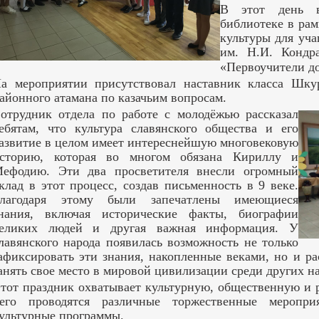
В этот день в
библиотеке в ра
культуры для у
им. Н.И. Кондра
«Первоучители до
а мероприятии присутствовал наставник класса Шку
айонного атамана по казачьим вопросам.
отрудник отдела по работе с молодёжью рассказал
ебятам, что культура славянского общества и его
азвитие в целом имеет интереснейшую многовековую
сторию, которая во многом обязана Кириллу и
ефодию. Эти два просветителя внесли огромный
клад в этот процесс, создав письменность в 9 веке.
лагодаря этому были запечатлены имеющиеся
нания, включая исторические факты, биографии
еликих людей и другая важная информация. У
лавянского народа появилась возможность не только
афиксировать эти знания, накопленные веками, но и ра
анять свое место в мировой цивилизации среди других н
тот праздник охватывает культурную, общественную и 
его проводятся различные торжественные меропри
ультурные программы.