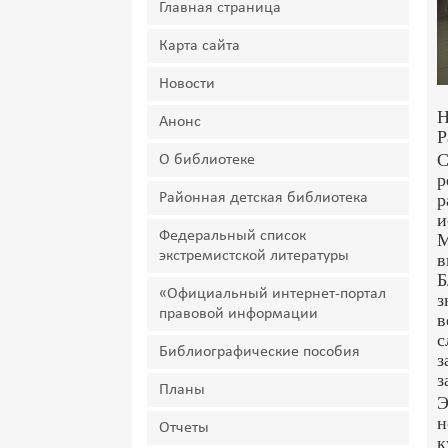
Главная страница
Карта сайта
Новости
Н
Анонс
Р
С
О библиотеке
р
Районная детская библиотека
р
и
Федеральный список
М
экстремистской литературы
в
Б
«Официальный интернет-портал
з
правовой информации
в
с
Библиографические пособия
з
з
Планы
Э
н
Отчеты
к