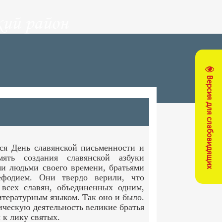
ий район
Версия для слабовидящих
тся День славянской письменности и
ять создания славянской азбуки
и людьми своего времени, братьями
фодием. Они твердо верили, что
 всех славян, объединенных одним,
тературным языком. Так оно и было.
ческую деятельность великие братья
к лику святых.