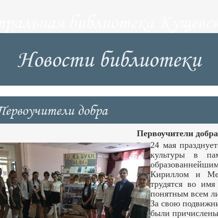
тральная библиотека Кущевск
Новости библиотеки
Первоучители добра
Первоучители добра
24 мая празднуе
культуры в пам
образованнейшим
Кириллом и Ме
трудятся во имя
понятным всем ли
За свою подвижни
были причислены 