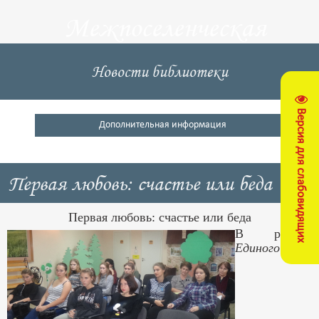
Межпоселенческая
центральная
Новости библиотеки
библиотека
Версия для слабовидящих
Кущевский район
Дополнительная информация
Первая любовь: счастье или беда
Первая любовь: счастье или беда
В рамках
Единого