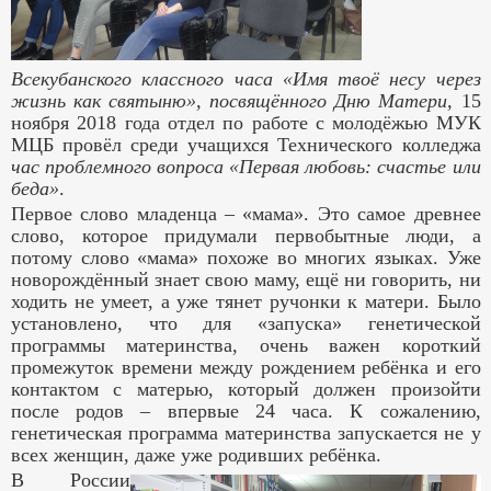
Всекубанского классного часа «Имя твоё несу через
жизнь как святыню», посвящённого Дню Матери,
15
ноября 2018 года отдел по работе с молодёжью МУК
МЦБ провёл среди учащихся Технического колледжа
час проблемного вопроса «Первая любовь: счастье или
беда»
.
Первое слово младенца – «мама». Это самое древнее
слово, которое придумали первобытные люди, а
потому слово «мама» похоже во многих языках. Уже
новорождённый знает свою маму, ещё ни говорить, ни
ходить не умеет, а уже тянет ручонки к матери. Было
установлено, что для «запуска» генетической
программы материнства, очень важен короткий
промежуток времени между рождением ребёнка и его
контактом с матерью, который должен произойти
после родов – впервые 24 часа. К сожалению,
генетическая программа материнства запускается не у
всех женщин, даже уже родивших ребёнка.
В России