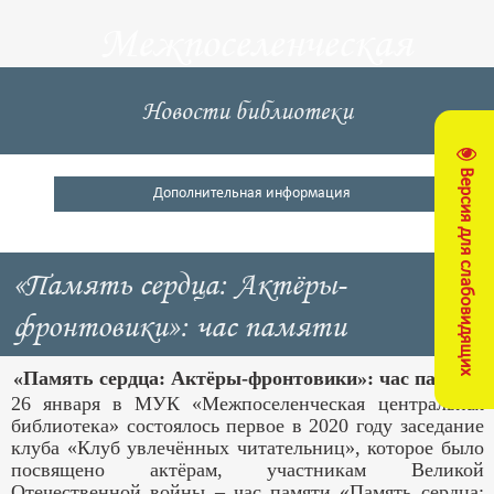
Межпоселенческая
центральная
Новости библиотеки
библиотека
Версия для слабовидящих
Кущевский район
Дополнительная информация
«Память сердца: Актёры-
фронтовики»: час памяти
«Память сердца: Актёры-фронтовики»: час памяти
26 января в МУК «Межпоселенческая центральная
библиотека» состоялось первое в 2020 году заседание
клуба «Клуб увлечённых читательниц», которое было
посвящено актёрам, участникам Великой
Отечественной войны – час памяти «Память сердца: