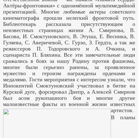
Актёры-фронтовики» с одноимённой мультимедийной
презентацией. Многие любимые актеры советского
кинематографа прошли нелегкий фронтовой путь.
Библиотекарь рассказала присутствующим о
неизвестных страницах жизни А. Смирнова, В.
Басова, И. Смоктуновского, В. Этуша, Е. Весника, В.
Гуляева, С. Аверичевой, С. Гурзо, З. Гердта, а так же
режиссеров П. Тодоровского и А. Очкина, и
сценариста П. Бляхина. Все эти замечательные люди
сражались в боях за нашу Родину против фашизма,
многие были серьезно ранены, за проявленное
мужество и героизм награждены орденами и
медалями. Гости мероприятия с интересом узнали, что
Иннокентий Смоктуновский участвовал в битве на
Курской дуге, форсировал Днепр, а Алексей Смирнов
был асом рукопашного боя и многие другие
малоизвестные факты из военной жизни известных
артистов.
В планы