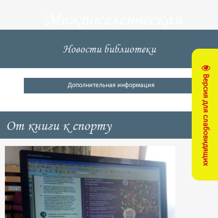
Межпоселенческая
центральная
Новости библиотеки
библиотека
Версия для слабовидящих
Кущевский район
Дополнительная информация
От книги к спорту
В