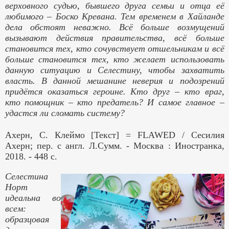
верховного судью, бывшего друга семьи и отца её
любимого – Боско Кревана. Тем временем в Хайланде
дела обстоят неважно. Всё больше возмущений
вызывают действия правительства, всё больше
становится тех, кто сочувствует отшельникам и всё
больше становится тех, кто желает использовать
данную ситуацию и Селестину, чтобы захватить
власть. В данной мешанине неверия и подозрений
придётся оказаться героине. Кто друг – кто враг,
кто помощник – кто предатель? И самое главное –
удастся ли сломать систему?
Ахерн, С. Клеймо [Текст] =
FLAWED
/ Сесилия
Ахерн; пер. с англ. Л.Сумм. - Москва : Иностранка,
2018. - 448 с.
Селестина
Норт
идеальна во
всем:
образцовая