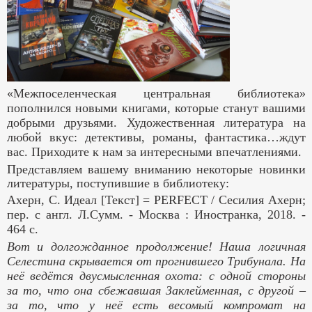
«Межпоселенческая центральная библиотека»
пополнился новыми книгами, которые станут вашими
добрыми друзьями. Художественная литература на
любой вкус: детективы, романы, фантастика…ждут
вас. Приходите к нам за интересными впечатлениями.
Представляем вашему вниманию некоторые новинки
литературы, поступившие в библиотеку:
Ахерн, С.
Идеал [Текст] =
PERFECT
/ Сесилия Ахерн;
пер. с англ. Л.Сумм. - Москва : Иностранка, 2018. -
464 с.
Вот и долгожданное продолжение! Наша логичная
Селестина скрывается от прогнившего Трибунала. На
неё ведётся двусмысленная охота: с одной стороны
за то, что она сбежавшая Заклейменная, с другой –
за то, что у неё есть весомый компромат на