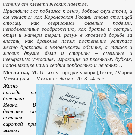
истину от клеветнических наветов.
Присядьте же поближе к огню, добрые слушатели, и
вы узнаете: как Королевская Гавань стала столицей
столиц, как свершались славные подвиги,
неподвластные воображению, как братья и сестры,
отцы и матери теряли разум в кровавой борьбе за
власть, как драконье племя постепенно уступало
место драконам в человеческом обличье, а также и
многие другие были и старины – смешные и
невыразимо ужасные, играющие на песельных дудках,
наполняющее наши сердца гордостью и печалью…
Метлицка, М.
В тихом городке у моря [Текст] /Мария
Метлицкая. – Москва : Эксмо, 2018. -416 с.
Жизнь
никогда не
баловала
Ивана. В
детстве он
остался
сиротой при
живых