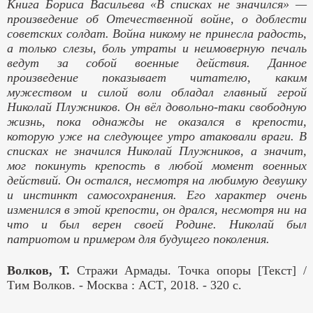
Книга Бориса Васильева «В списках не значился» —
произведение об Отечественной войне, о доблести
советских солдат. Война никому не принесла радость,
а только слезы, боль утраты и неимоверную печаль
ведут за собой военные действия. Данное
произведение показывает читателю, каким
мужеством и силой воли обладал главный герой
Николай Плужников. Он вёл довольно-таки свободную
жизнь, пока однажды не оказался в крепости,
которую уже на следующее утро атаковали враги. В
списках не значился Николай Плужников, а значит,
мог покинуть крепость в любой момент военных
действий. Он остался, несмотря на любимую девушку
и инстинкт самосохранения. Его характер очень
изменился в этой крепости, он дрался, несмотря ни на
что и был верен своей Родине. Николай был
патриотом и примером для будущего поколения.
Волков, Т.
Стражи Армады. Точка опоры [Текст] /
Тим Волков. - Москва :
ACT
, 2018. - 320 с.