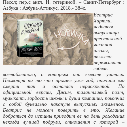
Пессл; пер.с англ. И. тетериной. – Санкт-Петербург :
Азбука : Азбука-Аттикус, 2018.- 384с.
Беатрис
Хартли,
недавняя
выпускница
престижной
частной
школы,
тяжело
переживает
гибель
возлюбленного, с которым они вместе учились.
Несмотря на то что прошел уже год, причина его
смерти так и осталась нераскрытой. По
официальной версии, Джим, талантливый поэт,
музыкант, гордость школы и душа компании, покончил
с собой буквально накануне выпускных экзаменов.
Беатрис не может поверить в это. Желание
добраться до истины приводит ее на день рождения
некогда лучшей подруги, отношения с которой –