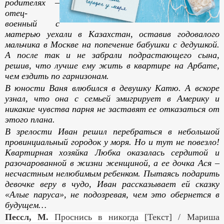
родителях –
отец-
военный с
матерью уехали в Казахстан, оставив годовалого
мальчика в Москве на попечение бабушки с дедушкой.
А после так и не забрали подрастающего сына,
решив, что лучше ему жить в квартире на Арбате,
чем ездить по гарнизонам.
В юности Ваня влюбился в девушку Катю. А вскоре
узнал, что она с семьей эмигрирует в Америку и
никакие чувства парня не заставят ее отказаться от
этого плана.
В зрелости Иван решил перебраться в небольшой
провинциальный городок у моря. Но и тут не повезло!
Квартирная хозяйка Любка оказалась сердитой и
разочарованной в жизни женщиной, а ее дочка Ася –
несчастным нелюбимым ребенком. Пытаясь подарить
девочке веру в чудо, Иван рассказывает ей сказку
«Алые паруса», не подозревая, чем это обернется в
будущем…
Пессл, М.
Проснись в никогда
[Текст] / Мариша