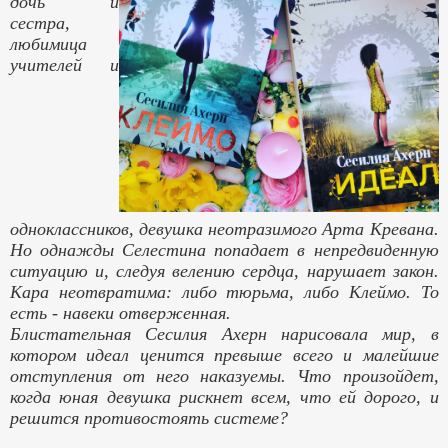
дочь и
сестра,
любимица
учителей и
одноклассников, девушка неотразимого Арта Кревана.
Но однажды Селестина попадает в непредвиденную
ситуацию и, следуя велению сердца, нарушает закон.
Кара неотвратима: либо тюрьма, либо
Клеймо
. То
есть - навеки отверженная.
Блистательная Сесилия Ахерн нарисовала мир, в
котором идеал ценится превыше всего и малейшие
отступления от него наказуемы. Что произойдет,
когда юная девушка рискнет всем, что ей дорого, и
решится противостоять системе?