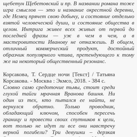
щебетун Щебетовский и пр. В названии романа тоже
игра смыслов — это и название окрестной деревни,
где Немец прячет свою добычу, и состояние отдельно
взятой человеческой души, и состояние общества в
целом. Интрига живее всех живых от первой до
последней фразы — уж в чем в чем, а в
мастеровитости Иванову не откажешь. В общем,
отличный коммерческий продукт, достойный
образчик популярного чтива, претендующего к тому
же на некоторый общественный резонанс.
Корсакова, Т. Сердце ночи [Текст] / Татьяна
Корсакова. - Москва : Экмсо, 2018. - 384 с.
Словно само средоточие тьмы, стоит среди
глухой тайги мрачная Вранова башня. Ни
один из тех, кто пытался ее найти, не
вернулся обратно. Только проводник,
обладающий ключом, способен пересечь
границу и провести своих спутников к цели,
вот только не идут ли все они навстречу
верной погибели? Три девушки – дерзкая