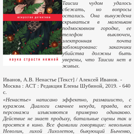
Таисии чудом удалось
сбежать, но вопросы
остались. Она вынуждена
скрываться в маленьком
подмосковном городке, ее
телефон выключен,
электронная почта
заблокирована: заказчики
убийства должны быть
уверены, что Таисии нет в
живых.
Иванов, А.В. Ненастье [Текст] / Алексей Иванов. -
Москва :
ACT
: Редакция Елены Шубиной, 2019. - 640
с.
«Ненастье» написано эффектно, размашисто, с
куражом. Диалоги смачнее некуда, правда, все
персонажи изъясняются примерно одинаково.
Действие не знает продыху, батальные сцены так и
просятся в кино. Все фамилии говорящие: невольник
Неволин, лихой Лихолетов, быкующий Быченко,