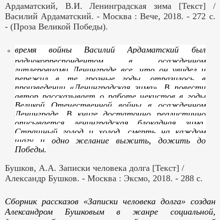
Ардаматский, В.И. Ленинградская зима [Текст] /
Василий Ардаматский. - Москва : Вече, 2018. - 272 с.
- (Проза Великой Победы).
время войны Василий Ардаматский был
радиокорреспондентом в осажденном
гитлеровцами Ленинграде все, что он увидел и
пережил в те грозные годы, отразилось в
произведении «Ленинградская зима». В повести
автор рассказывает о работе чекистов в годы
Великой Отечественной войны в осажденном
Ленинграде. В книге достаточно реалистично
описывается ленинградская блокадная зима.
Страшный голод и холод, смерть на каждом
шагу и одно желание выжить, дожить до
Победы.
Бушков, А.А. Записки человека долга [Текст] /
Александр Бушков. - Москва : Эксмо, 2018. - 288 с.
Сборник рассказов «Записки человека долга» создан
Александром Бушковым в жанре социальной,