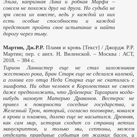
Эльза, капризная Лика и робкая Марфа –
совсем не похожи друг на друга. Но судьба не
зря свела их вместе, ведь у каждой из них
есть особые способности и каждой
предстоит пройти свое испытание и найти
дорогу через тьму.
Мартин, Дж.Р.Р.
Пламя и кровь [Текст] / Джордж Р.Р.
Мартин; пер. с англ. Н. Виленской. – Москва : АСТ,
2018. – 384 с.
Тирион Ланнистер еще не стал заложником
жестокого рока, Бран Старк еще не сделался калекой,
а голова его отца Неда Старка еще не скатилась с
эшафота. Ни один человек в Королевствах не смеет
даже предположить, что Дейенерис Таргариен когда-
нибудь назовут Матерью Драконов. Вестерос не
привел к покорности соседние государства, и
Железный Трон, который, согласно поговорке, ковался
в крови и пламени, далеко еще не насытился. Древняя,
как сам мир, история сходит со страниц ветхих
манускриптов, и только мы, септоны, можем
отделить правдивые события от жалких басен, и