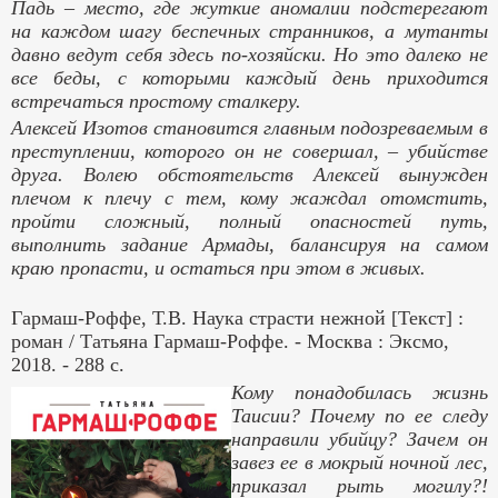
Падь – место, где жуткие аномалии подстерегают
на каждом шагу беспечных странников, а мутанты
давно ведут себя здесь по-хозяйски. Но это далеко не
все беды, с которыми каждый день приходится
встречаться простому сталкеру.
Алексей Изотов становится главным подозреваемым в
преступлении, которого он не совершал, – убийстве
друга. Волею обстоятельств Алексей вынужден
плечом к плечу с тем, кому жаждал отомстить,
пройти сложный, полный опасностей путь,
выполнить задание Армады, балансируя на самом
краю пропасти, и остаться при этом в живых.
Гармаш-Роффе, Т.В. Наука страсти нежной [Текст] :
роман / Татьяна Гармаш-Роффе. - Москва : Эксмо,
2018. - 288 с.
Кому понадобилась жизнь
Таисии? Почему по ее следу
направили убийцу? Зачем он
завез ее в мокрый ночной лес,
приказал рыть могилу?!