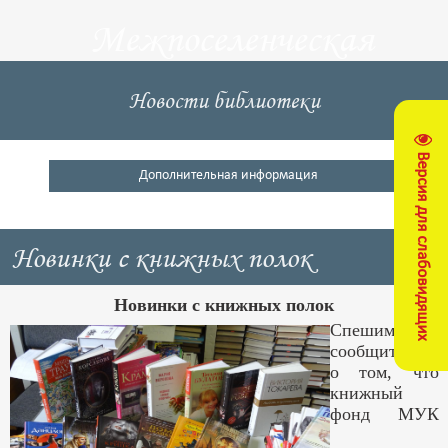
Межпоселенческая
центральная
Новости библиотеки
библиотека
Версия для слабовидящих
Кущевский район
Дополнительная информация
Новинки с книжных полок
Новинки с книжных полок
Спешим
сообщить вам
о том, что
книжный
фонд МУК