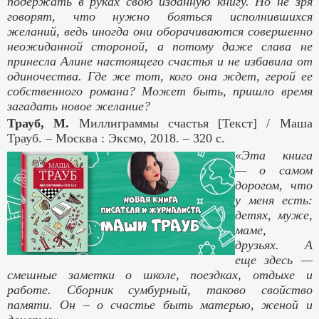
подержать в руках свою изданную книгу. Но не зря
говорят, что нужно бояться исполнившихся
желаний, ведь иногда они оборачиваются совершенно
неожиданной стороной, а потому даже слава не
принесла Алине настоящего счастья и не избавила от
одиночества. Где же тот, кого она ждет, герой ее
собственного романа? Может быть, пришло время
загадать новое желание?
Трауб, М.
Миллиграммы счастья
[Текст] / Маша
Трауб. – Москва : Эксмо, 2018. – 320 с.
«Эта книга
— о самом
дорогом, что
у меня есть:
детях, муже,
маме,
друзьях. А
еще здесь —
смешные заметки о школе, поездках, отдыхе и
работе. Сборник сумбурный, таково свойство
памяти. Он – о счастье быть матерью, женой и