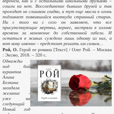
впрочем, как и с остальными школьными друзьями –
сошли на нет. Воссоединение бывших друзей и так
проходит не слишком гладко, а тут еще масла в огонь
подливает появившийся ниоткуда странный старик.
Ни с того ни с сего он заявляет, что все
присутствующие мертвы, вернее, застряли в изломе
времени за мгновение до собственной гибели. И
остаться в живых суждено лишь одному из них, а
вот кому именно – предстоит решать им самим…
Рой, О.
Герой ее романа
[Текст] / Олег Рой. – Москва
: Эксмо, 2018. – 320 с.
Однажды
под бой
курантов
Алина
Белкина
загадала
желание -
уже на
следующий
Новый год