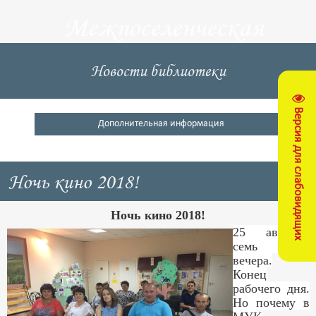
Межпоселенческая
центральная
Новости библиотеки
библиотека
Версия для слабовидящих
Кущевский район
Дополнительная информация
Ночь кино 2018!
Ночь кино 2018!
25 августа,
семь часов
вечера.
Конец
рабочего дня.
Но почему в