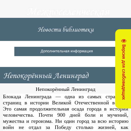
Межпоселенческая
центральная
Новости библиотеки
библиотека
Версия для слабовидящих
Кущевский район
Дополнительная информация
Непокорённый Ленинград
Непокорённый Ленинград
Блокада Ленинграда — одна из самых страшных
страниц в истории Великой Отечественной войны.
Это самая продолжительная осада города в истории
человечества. Почти 900 дней боли и мучений,
мужества и героизма. Ни один город за всю историю
войн не отдал за Победу столько жизней, как