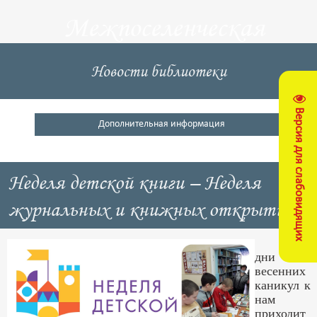
Межпоселенческая
центральная
Новости библиотеки
библиотека
Версия для слабовидящих
Кущевский район
Дополнительная информация
Неделя детской книги – Неделя
журнальных и книжных открытий
В
дни
весенних
каникул к
нам
приходит