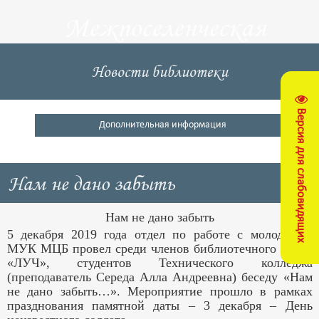
Межпоселенческая
центральная
Новости библиотеки
библиотека
Версия для слабовидящих
Кущевский район
Дополнительная информация
Нам не дано забыть
Нам не дано забыть
5 декабря 2019 года отдел по работе с молодёжью
МУК МЦБ провел среди членов библиотечного клуба
«ЛУЧ», студентов Технического колледжа
(преподаватель Середа Алла Андреевна) беседу «Нам
не дано забыть…». Мероприятие прошло в рамках
празднования памятной даты – 3 декабря – День