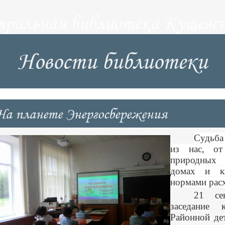
тральная библиотека Кущевск
Новости библиотеки
На планете Энергосбережения
Судьба
из нас, от
природных 
домах и к
нормами расх
21 се
заседание
Районной де