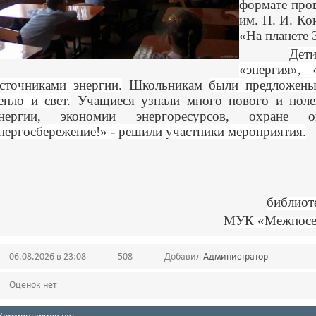
формате пр
им. Н. И. Ко
«На планете 
Дет
«энергия», 
сточниками энергии.
Школьникам
были предложены 
епло и свет.
Учащиеся узнали много нового и поле
энергии, экономии энергоресурсов, охран
нергосбережение!» - решили участники мероприятия.
библиот
МУК «Межпосел
06.08.2026 в 23:08
508
Добавил
Администратор
Оценок нет