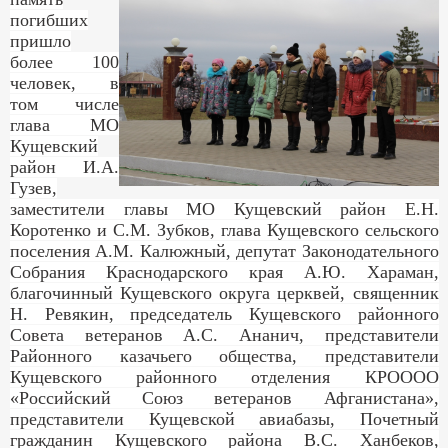
погибших
пришло
более 100
человек, в
том числе
глава МО
Кущевский
район И.А.
Гузев,
заместители главы МО Кущевский район Е.Н.
Коротенко и С.М. Зубков, глава Кущевского сельского
поселения А.М. Калюжный, депутат Законодательного
Собрания Краснодарского края А.Ю. Хараман,
благочинный Кущевского округа церквей, священник
Н. Ревякин, председатель Кущевского районного
Совета ветеранов А.С. Ананич, представители
Районного казачьего общества, представители
Кущевского районного отделения КРОООО
«Российский Союз ветеранов Афганистана»,
представители Кущевской авиабазы, Почетный
гражданин Кущевского района В.С. Ханбеков,