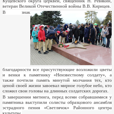
Кущевского округа церквей, священник Н. Ревякин,
ветеран Великой Отечественной войны В.В. Кирицев.
В знак
благодарности все присутствующие возложили цветы
и венки к памятнику «Неизвестному солдату», а
также почтили память минутой молчания
тех, кто
ценой своей жизни завоевал мирное голубое небо, кто
сложил свои головы на длинных солдатских дорогах
.
В завершении митинга, перед всеми собравшимися у
памятника выступили солисты образцового ансамбля
эстрадного пения «Светлячок» Районного центра
культуры.