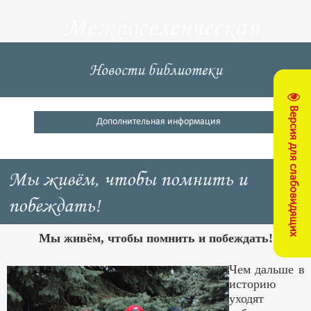
Межпоселенческая
центральная
Новости библиотеки
библиотека
Версия для слабовидящих
Кущевский район
Дополнительная информация
Мы живём, чтобы помнить и
побеждать!
Мы живём, чтобы помнить и побеждать!
Чем дальше в
историю
уходят