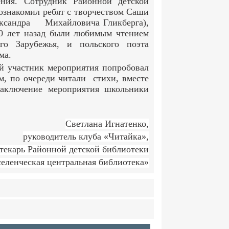
ения. Сотрудник Районной детской
ознакомил ребят с творчеством Саши
ександра Михайловича Гликберга),
00 лет назад были любимым чтением
ого Зарубежья, и польского поэта
ма.
 участник мероприятия попробовал
м, по очереди читали стихи, вместе
аключение мероприятия школьники
Светлана Игнатенко,
руководитель клуба «Читайка»,
текарь Районной детской библиотеки
ленческая центральная библиотека»