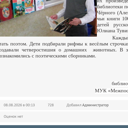
их произвед
библиотеки п
Чёрного (Ал
чьи книги 1
детей русск
Юлиана Туви
Каждый
тать поэтом. Дети подбирали рифмы к весёлым строчка
оздавали четверостишия о домашних животных. В з
ознакомились с поэтическими сборниками.
библио
МУК «Межпосе
08.08.2026 в 00:13
728
Добавил
Администратор
Оценок нет