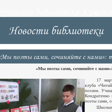
тральная библиотека Кущевск
Новости библиотеки
«Мы поэты сами, сочиняйте с нами»: т
«Мы поэты сами, сочиняйте с нами»:
17 мар
клуба «Чита
поэзии. Уч
Кондратенко
поэты сами, с
Школьн