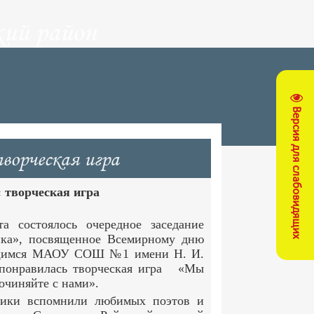
ий район
Версия для слабовидящих
ворческая игра
 творческая игра
та состоялось очередное заседание
йка», посвященное Всемирному дню
ащимся МАОУ СОШ №1 имени Н. И.
 понравилась творческая игра
«Мы
очиняйте с нами».
ики вспомнили любимых поэтов и