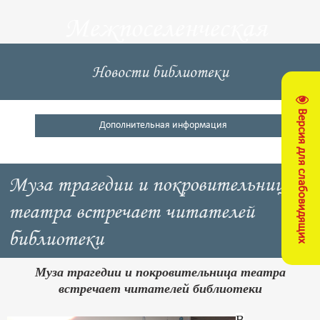
Межпоселенческая
центральная
Новости библиотеки
библиотека
Версия для слабовидящих
Кущевский район
Дополнительная информация
Муза трагедии и покровительница
театра встречает читателей
библиотеки
Муза трагедии и покровительница театра
встречает читателей библиотеки