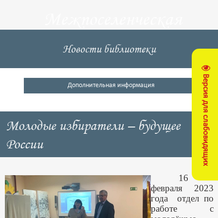
Межпоселенческая
центральная
Новости библиотеки
библиотека
Версия для слабовидящих
Кущевский район
Дополнительная информация
Молодые избиратели – будущее
России
16
февраля 2023
года отдел по
работе с